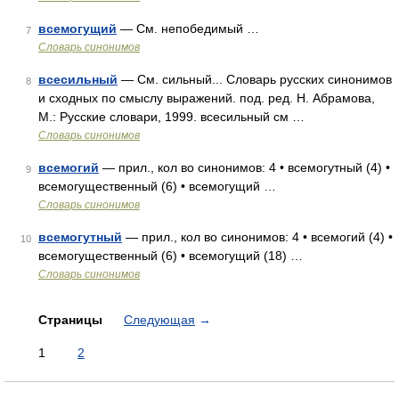
всемогущий
— См. непобедимый …
7
Словарь синонимов
всесильный
— См. сильный... Словарь русских синонимов
8
и сходных по смыслу выражений. под. ред. Н. Абрамова,
М.: Русские словари, 1999. всесильный см …
Словарь синонимов
всемогий
— прил., кол во синонимов: 4 • всемогутный (4) •
9
всемогущественный (6) • всемогущий …
Словарь синонимов
всемогутный
— прил., кол во синонимов: 4 • всемогий (4) •
10
всемогущественный (6) • всемогущий (18) …
Словарь синонимов
Страницы
Следующая
→
1
2