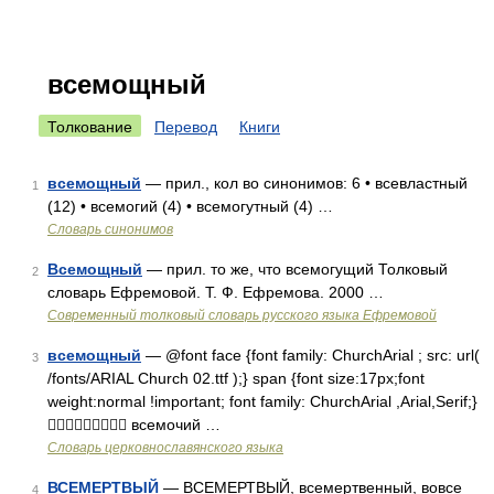
всемощный
Толкование
Перевод
Книги
всемощный
— прил., кол во синонимов: 6 • всевластный
1
(12) • всемогий (4) • всемогутный (4) …
Словарь синонимов
Всемощный
— прил. то же, что всемогущий Толковый
2
словарь Ефремовой. Т. Ф. Ефремова. 2000 …
Современный толковый словарь русского языка Ефремовой
всемощный
— @font face {font family: ChurchArial ; src: url(
3
/fonts/ARIAL Church 02.ttf );} span {font size:17px;font
weight:normal !important; font family: ChurchArial ,Arial,Serif;}
 всемочий …
Словарь церковнославянского языка
ВСЕМЕРТВЫЙ
— ВСЕМЕРТВЫЙ, всемертвенный, вовсе
4