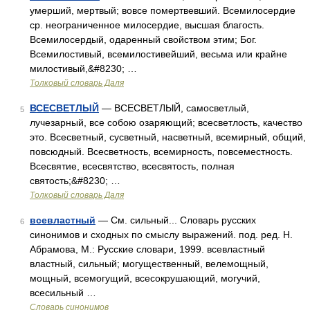
умерший, мертвый; вовсе помертвевший. Всемилосердие
ср. неограниченное милосердие, высшая благость.
Всемилосердый, одаренный свойством этим; Бог.
Всемилостивый, всемилостивейший, весьма или крайне
милостивый,&#8230; …
Толковый словарь Даля
ВСЕСВЕТЛЫЙ
— ВСЕСВЕТЛЫЙ, самосветлый,
5
лучезарный, все собою озаряющий; всесветлость, качество
это. Всесветный, сусветный, насветный, всемирный, общий,
повсюдный. Всесветность, всемирность, повсеместность.
Всесвятие, всесвятство, всесвятость, полная
святость;&#8230; …
Толковый словарь Даля
всевластный
— См. сильный... Словарь русских
6
синонимов и сходных по смыслу выражений. под. ред. Н.
Абрамова, М.: Русские словари, 1999. всевластный
властный, сильный; могущественный, велемощный,
мощный, всемогущий, всесокрушающий, могучий,
всесильный …
Словарь синонимов